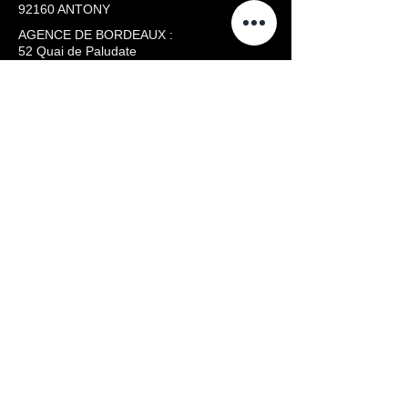
92160 ANTONY
AGENCE DE BORDEAUX :
52 Quai de Paludate
33800 BORDEAUX
AGENCE DE MARSEILLE :
5 Rue Henri Barbusse​​
13001 MARSEILLE
AGENCE DE TOULOUSE :
​1 Allée du Niger
31000 TOULOUSE
Téléphone :
06 72 03 79 08